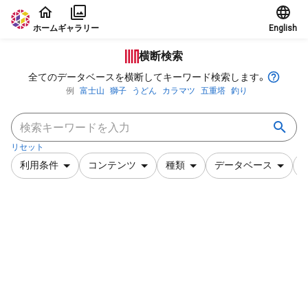
本文に飛ぶ
ホーム
ギャラリー
English
横断検索
全てのデータベースを横断してキーワード検索します。
例
富士山
獅子
うどん
カラマツ
五重塔
釣り
リセット
利用条件
コンテンツ
種類
データベース