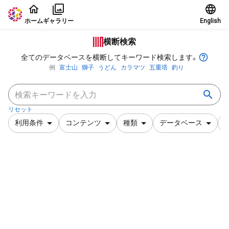
本文に飛ぶ
ホーム
ギャラリー
English
横断検索
全てのデータベースを横断してキーワード検索します。
例
富士山
獅子
うどん
カラマツ
五重塔
釣り
リセット
利用条件
コンテンツ
種類
データベース