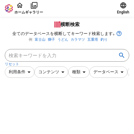
本文に飛ぶ
ホーム
ギャラリー
English
横断検索
全てのデータベースを横断してキーワード検索します。
例
富士山
獅子
うどん
カラマツ
五重塔
釣り
リセット
利用条件
コンテンツ
種類
データベース