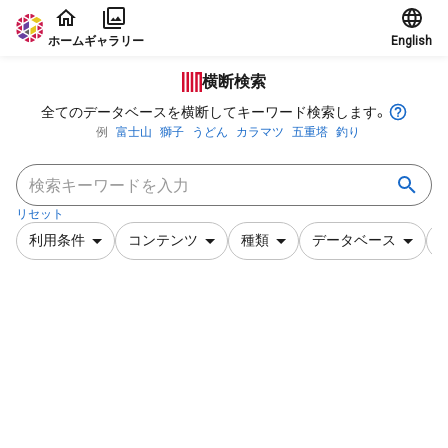
本文に飛ぶ
ホーム
ギャラリー
English
横断検索
全てのデータベースを横断してキーワード検索します。
例
富士山
獅子
うどん
カラマツ
五重塔
釣り
リセット
利用条件
コンテンツ
種類
データベース