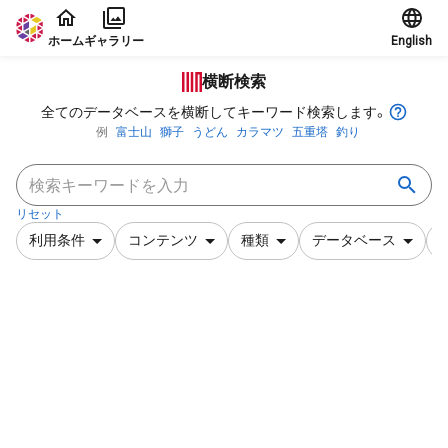
本文に飛ぶ
ホーム
ギャラリー
English
横断検索
全てのデータベースを横断してキーワード検索します。
例
富士山
獅子
うどん
カラマツ
五重塔
釣り
リセット
利用条件
コンテンツ
種類
データベース