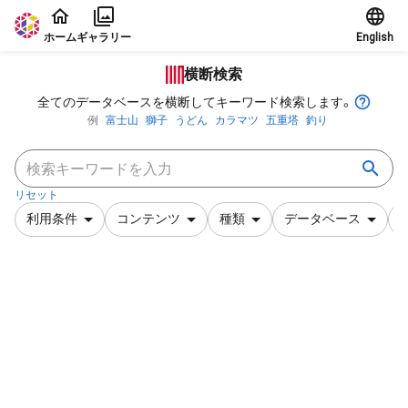
本文に飛ぶ
ホーム
ギャラリー
English
横断検索
全てのデータベースを横断してキーワード検索します。
例
富士山
獅子
うどん
カラマツ
五重塔
釣り
リセット
利用条件
コンテンツ
種類
データベース