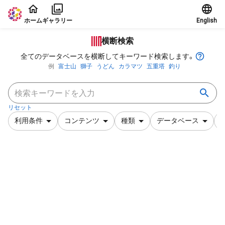
本文に飛ぶ
ホーム
ギャラリー
English
横断検索
全てのデータベースを横断してキーワード検索します。
例
富士山
獅子
うどん
カラマツ
五重塔
釣り
リセット
利用条件
コンテンツ
種類
データベース