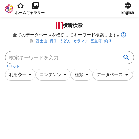
本文に飛ぶ
ホーム
ギャラリー
English
横断検索
全てのデータベースを横断してキーワード検索します。
例
富士山
獅子
うどん
カラマツ
五重塔
釣り
リセット
利用条件
コンテンツ
種類
データベース