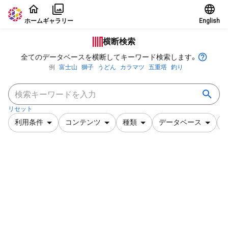
本文に飛ぶ
ホーム
ギャラリー
English
横断検索
全てのデータベースを横断してキーワード検索します。
例
富士山
獅子
うどん
カラマツ
五重塔
釣り
リセット
利用条件
コンテンツ
種類
データベース