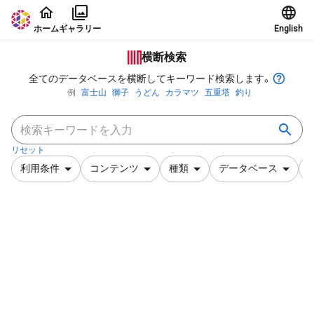
本文に飛ぶ
ホーム
ギャラリー
English
横断検索
全てのデータベースを横断してキーワード検索します。
例
富士山
獅子
うどん
カラマツ
五重塔
釣り
リセット
利用条件
コンテンツ
種類
データベース