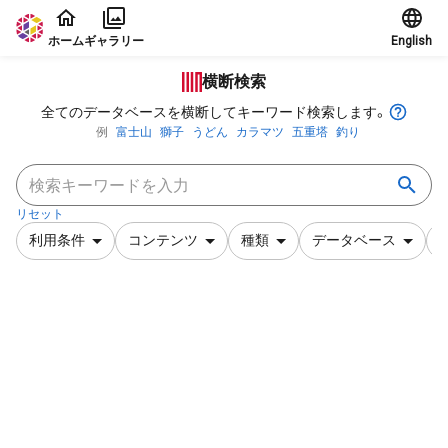
本文に飛ぶ
ホーム
ギャラリー
English
横断検索
全てのデータベースを横断してキーワード検索します。
例
富士山
獅子
うどん
カラマツ
五重塔
釣り
リセット
利用条件
コンテンツ
種類
データベース