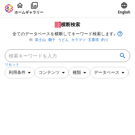
本文に飛ぶ
ホーム
ギャラリー
English
横断検索
全てのデータベースを横断してキーワード検索します。
例
富士山
獅子
うどん
カラマツ
五重塔
釣り
リセット
利用条件
コンテンツ
種類
データベース