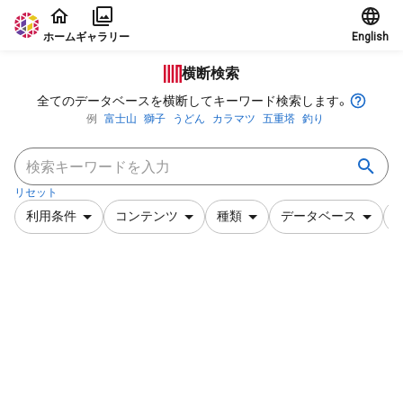
本文に飛ぶ
ホーム
ギャラリー
English
横断検索
全てのデータベースを横断してキーワード検索します。
例
富士山
獅子
うどん
カラマツ
五重塔
釣り
リセット
利用条件
コンテンツ
種類
データベース