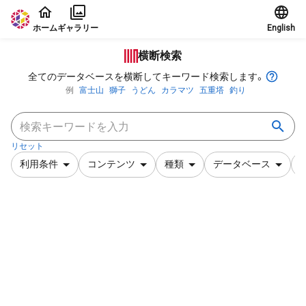
本文に飛ぶ
ホーム
ギャラリー
English
横断検索
全てのデータベースを横断してキーワード検索します。
例
富士山
獅子
うどん
カラマツ
五重塔
釣り
リセット
利用条件
コンテンツ
種類
データベース