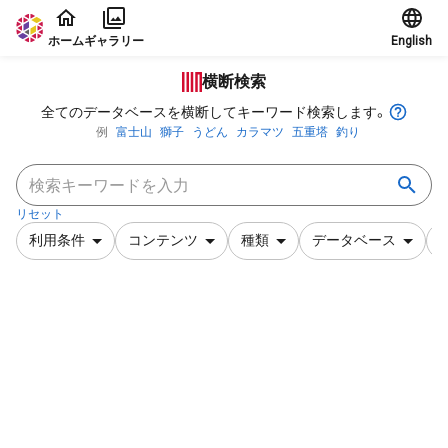
本文に飛ぶ
ホーム
ギャラリー
English
横断検索
全てのデータベースを横断してキーワード検索します。
例
富士山
獅子
うどん
カラマツ
五重塔
釣り
リセット
利用条件
コンテンツ
種類
データベース