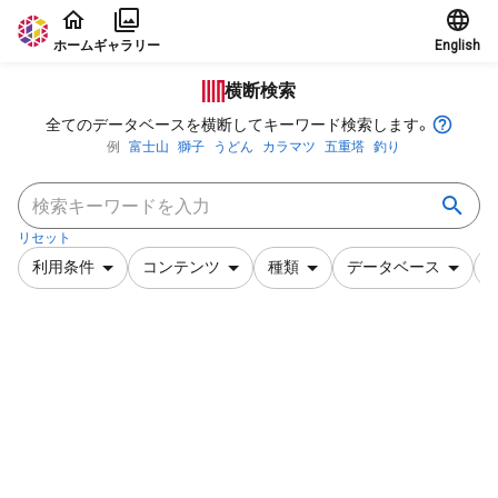
本文に飛ぶ
ホーム
ギャラリー
English
横断検索
全てのデータベースを横断してキーワード検索します。
例
富士山
獅子
うどん
カラマツ
五重塔
釣り
リセット
利用条件
コンテンツ
種類
データベース