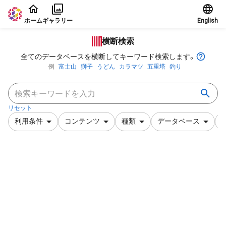
本文に飛ぶ
ホーム
ギャラリー
English
横断検索
全てのデータベースを横断してキーワード検索します。
例
富士山
獅子
うどん
カラマツ
五重塔
釣り
リセット
利用条件
コンテンツ
種類
データベース