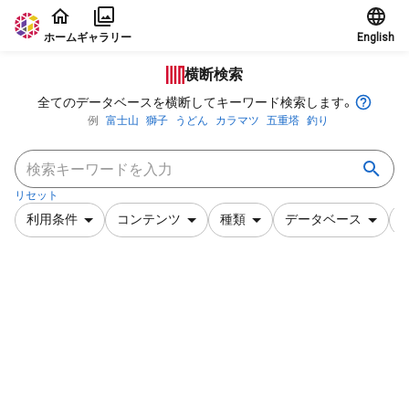
本文に飛ぶ
ホーム
ギャラリー
English
横断検索
全てのデータベースを横断してキーワード検索します。
例
富士山
獅子
うどん
カラマツ
五重塔
釣り
リセット
利用条件
コンテンツ
種類
データベース