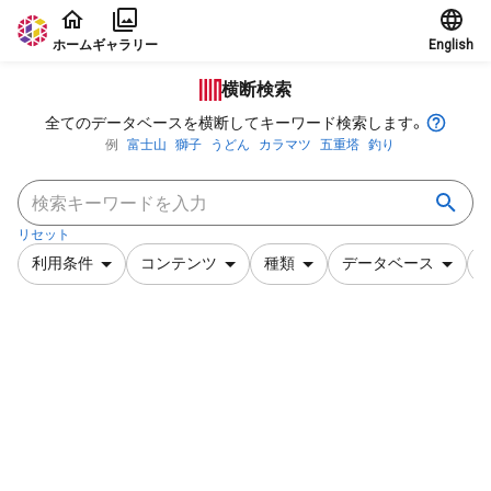
本文に飛ぶ
ホーム
ギャラリー
English
横断検索
全てのデータベースを横断してキーワード検索します。
例
富士山
獅子
うどん
カラマツ
五重塔
釣り
リセット
利用条件
コンテンツ
種類
データベース