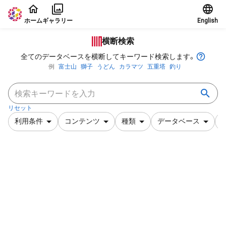
本文に飛ぶ
ホーム
ギャラリー
English
横断検索
全てのデータベースを横断してキーワード検索します。
例
富士山
獅子
うどん
カラマツ
五重塔
釣り
リセット
利用条件
コンテンツ
種類
データベース