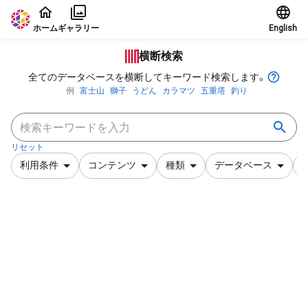
本文に飛ぶ
ホーム
ギャラリー
English
横断検索
全てのデータベースを横断してキーワード検索します。
例
富士山
獅子
うどん
カラマツ
五重塔
釣り
リセット
利用条件
コンテンツ
種類
データベース