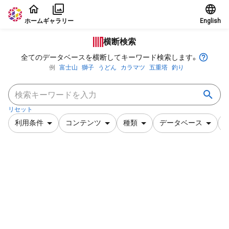
本文に飛ぶ
ホーム
ギャラリー
English
横断検索
全てのデータベースを横断してキーワード検索します。
例
富士山
獅子
うどん
カラマツ
五重塔
釣り
リセット
利用条件
コンテンツ
種類
データベース