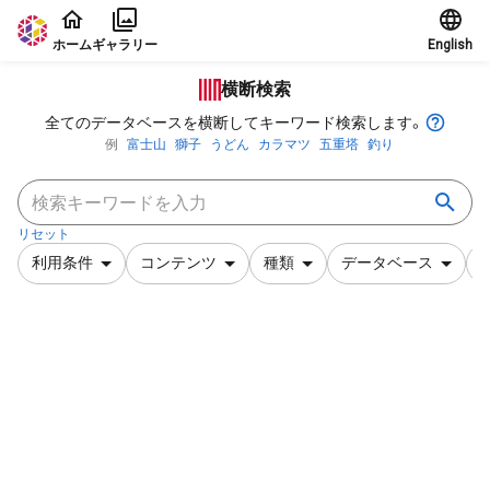
本文に飛ぶ
ホーム
ギャラリー
English
横断検索
全てのデータベースを横断してキーワード検索します。
例
富士山
獅子
うどん
カラマツ
五重塔
釣り
リセット
利用条件
コンテンツ
種類
データベース