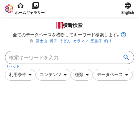
本文に飛ぶ
ホーム
ギャラリー
English
横断検索
全てのデータベースを横断してキーワード検索します。
例
富士山
獅子
うどん
カラマツ
五重塔
釣り
リセット
利用条件
コンテンツ
種類
データベース