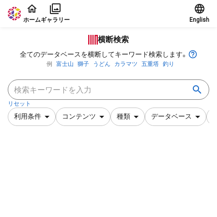
本文に飛ぶ
ホーム
ギャラリー
English
横断検索
全てのデータベースを横断してキーワード検索します。
例
富士山
獅子
うどん
カラマツ
五重塔
釣り
リセット
利用条件
コンテンツ
種類
データベース