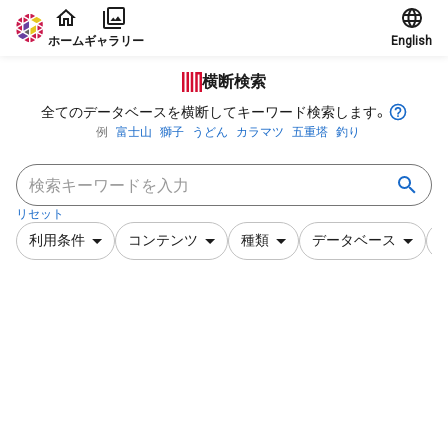
本文に飛ぶ
ホーム
ギャラリー
English
横断検索
全てのデータベースを横断してキーワード検索します。
例
富士山
獅子
うどん
カラマツ
五重塔
釣り
リセット
利用条件
コンテンツ
種類
データベース