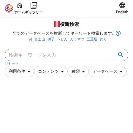
本文に飛ぶ
ホーム
ギャラリー
English
横断検索
全てのデータベースを横断してキーワード検索します。
例
富士山
獅子
うどん
カラマツ
五重塔
釣り
リセット
利用条件
コンテンツ
種類
データベース