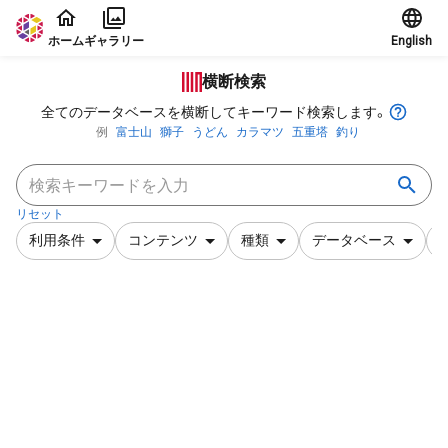
本文に飛ぶ
ホーム
ギャラリー
English
横断検索
全てのデータベースを横断してキーワード検索します。
例
富士山
獅子
うどん
カラマツ
五重塔
釣り
リセット
利用条件
コンテンツ
種類
データベース