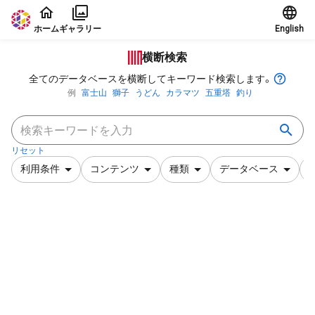
本文に飛ぶ
ホーム
ギャラリー
English
横断検索
全てのデータベースを横断してキーワード検索します。
例
富士山
獅子
うどん
カラマツ
五重塔
釣り
リセット
利用条件
コンテンツ
種類
データベース