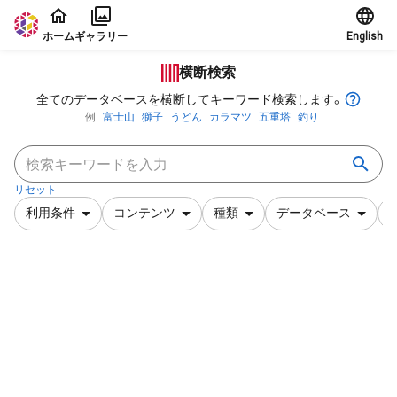
本文に飛ぶ
ホーム
ギャラリー
English
横断検索
全てのデータベースを横断してキーワード検索します。
例
富士山
獅子
うどん
カラマツ
五重塔
釣り
リセット
利用条件
コンテンツ
種類
データベース