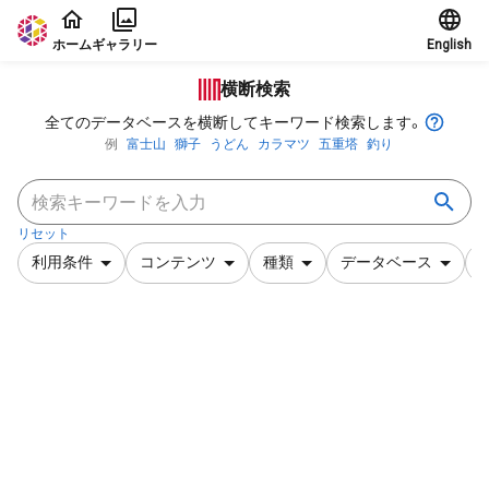
本文に飛ぶ
ホーム
ギャラリー
English
横断検索
全てのデータベースを横断してキーワード検索します。
例
富士山
獅子
うどん
カラマツ
五重塔
釣り
リセット
利用条件
コンテンツ
種類
データベース