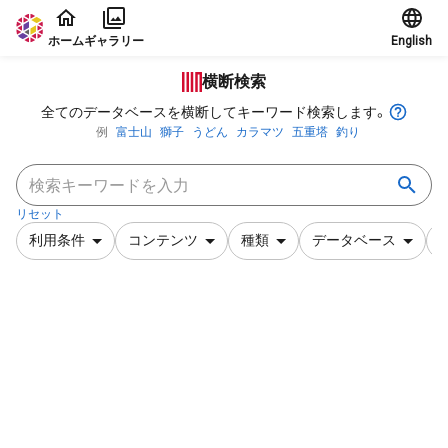
本文に飛ぶ
ホーム
ギャラリー
English
横断検索
全てのデータベースを横断してキーワード検索します。
例
富士山
獅子
うどん
カラマツ
五重塔
釣り
リセット
利用条件
コンテンツ
種類
データベース