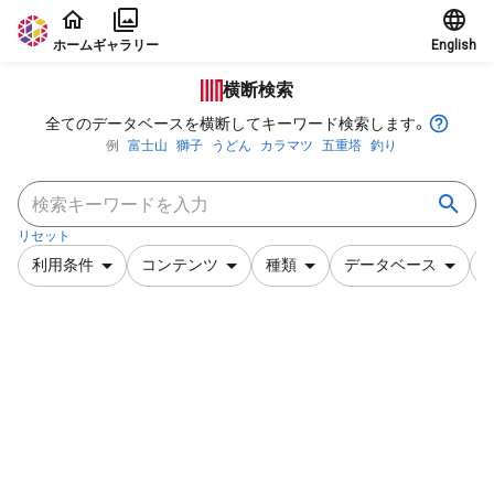
本文に飛ぶ
ホーム
ギャラリー
English
横断検索
全てのデータベースを横断してキーワード検索します。
例
富士山
獅子
うどん
カラマツ
五重塔
釣り
リセット
利用条件
コンテンツ
種類
データベース