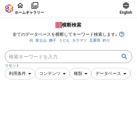
本文に飛ぶ
ホーム
ギャラリー
English
横断検索
全てのデータベースを横断してキーワード検索します。
例
富士山
獅子
うどん
カラマツ
五重塔
釣り
リセット
利用条件
コンテンツ
種類
データベース