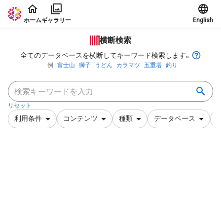
本文に飛ぶ
ホーム
ギャラリー
English
横断検索
全てのデータベースを横断してキーワード検索します。
例
富士山
獅子
うどん
カラマツ
五重塔
釣り
リセット
利用条件
コンテンツ
種類
データベース