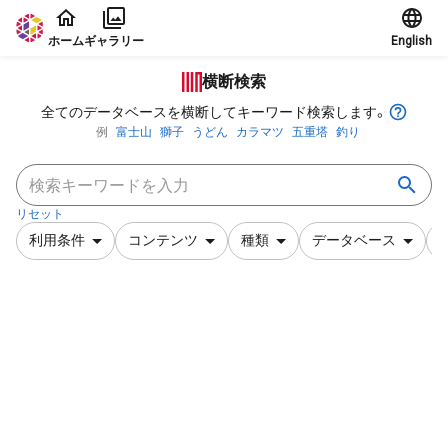
本文に飛ぶ
ホーム
ギャラリー
English
横断検索
全てのデータベースを横断してキーワード検索します。
例
富士山
獅子
うどん
カラマツ
五重塔
釣り
リセット
利用条件
コンテンツ
種類
データベース