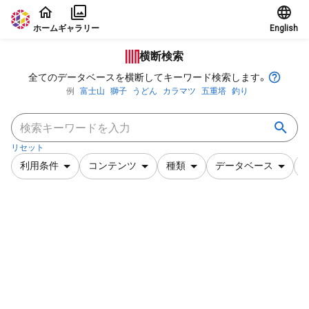
本文に飛ぶ
ホーム
ギャラリー
English
横断検索
全てのデータベースを横断してキーワード検索します。
例
富士山
獅子
うどん
カラマツ
五重塔
釣り
リセット
利用条件
コンテンツ
種類
データベース