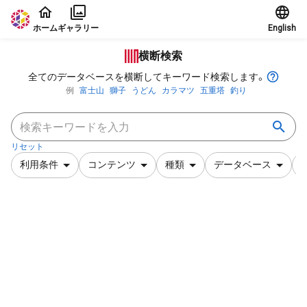
本文に飛ぶ
ホーム
ギャラリー
English
横断検索
全てのデータベースを横断してキーワード検索します。
例
富士山
獅子
うどん
カラマツ
五重塔
釣り
リセット
利用条件
コンテンツ
種類
データベース