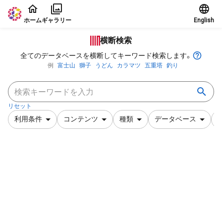
本文に飛ぶ
ホーム
ギャラリー
English
横断検索
全てのデータベースを横断してキーワード検索します。
例
富士山
獅子
うどん
カラマツ
五重塔
釣り
リセット
利用条件
コンテンツ
種類
データベース