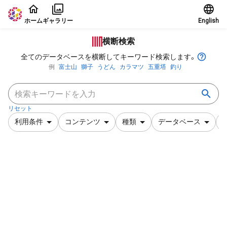
本文に飛ぶ
ホーム
ギャラリー
English
横断検索
全てのデータベースを横断してキーワード検索します。
例
富士山
獅子
うどん
カラマツ
五重塔
釣り
リセット
利用条件
コンテンツ
種類
データベース