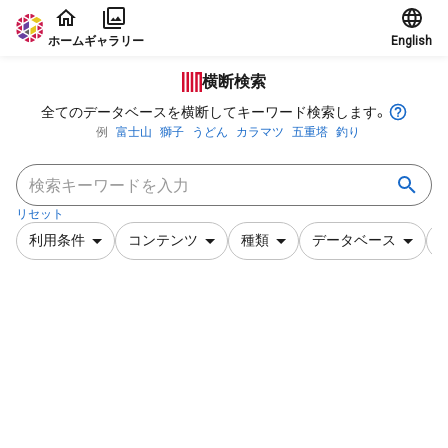
本文に飛ぶ
ホーム
ギャラリー
English
横断検索
全てのデータベースを横断してキーワード検索します。
例
富士山
獅子
うどん
カラマツ
五重塔
釣り
リセット
利用条件
コンテンツ
種類
データベース