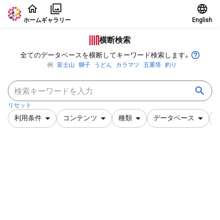
本文に飛ぶ
ホーム
ギャラリー
English
横断検索
全てのデータベースを横断してキーワード検索します。
例
富士山
獅子
うどん
カラマツ
五重塔
釣り
リセット
利用条件
コンテンツ
種類
データベース