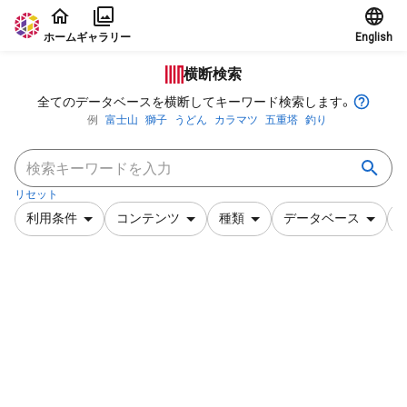
本文に飛ぶ
ホーム
ギャラリー
English
横断検索
全てのデータベースを横断してキーワード検索します。
例
富士山
獅子
うどん
カラマツ
五重塔
釣り
リセット
利用条件
コンテンツ
種類
データベース