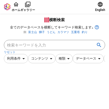
本文に飛ぶ
ホーム
ギャラリー
English
横断検索
全てのデータベースを横断してキーワード検索します。
例
富士山
獅子
うどん
カラマツ
五重塔
釣り
リセット
利用条件
コンテンツ
種類
データベース