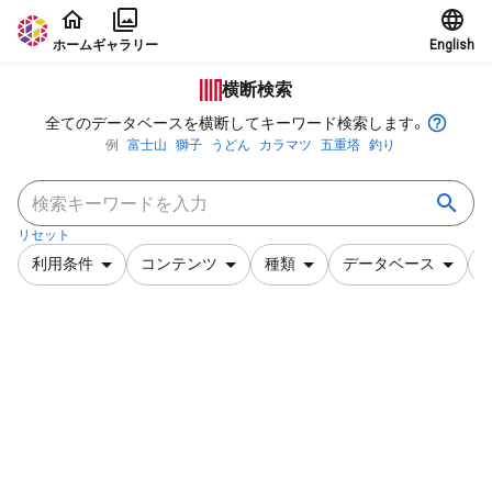
本文に飛ぶ
ホーム
ギャラリー
English
横断検索
全てのデータベースを横断してキーワード検索します。
例
富士山
獅子
うどん
カラマツ
五重塔
釣り
リセット
利用条件
コンテンツ
種類
データベース