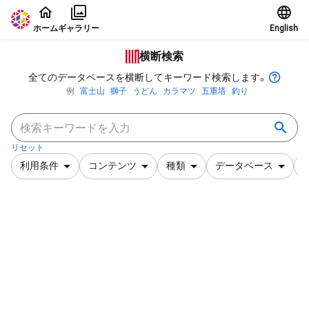
本文に飛ぶ
ホーム
ギャラリー
English
横断検索
全てのデータベースを横断してキーワード検索します。
例
富士山
獅子
うどん
カラマツ
五重塔
釣り
リセット
利用条件
コンテンツ
種類
データベース