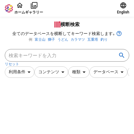
本文に飛ぶ
ホーム
ギャラリー
English
横断検索
全てのデータベースを横断してキーワード検索します。
例
富士山
獅子
うどん
カラマツ
五重塔
釣り
リセット
利用条件
コンテンツ
種類
データベース