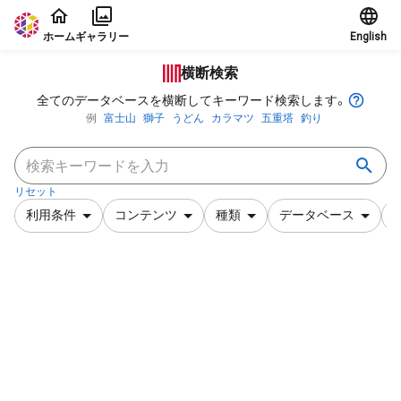
本文に飛ぶ
ホーム
ギャラリー
English
横断検索
全てのデータベースを横断してキーワード検索します。
例
富士山
獅子
うどん
カラマツ
五重塔
釣り
リセット
利用条件
コンテンツ
種類
データベース