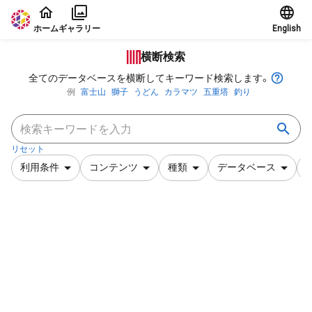
本文に飛ぶ
ホーム
ギャラリー
English
横断検索
全てのデータベースを横断してキーワード検索します。
例
富士山
獅子
うどん
カラマツ
五重塔
釣り
リセット
利用条件
コンテンツ
種類
データベース