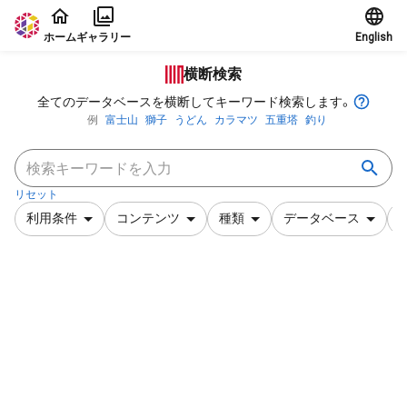
本文に飛ぶ
ホーム
ギャラリー
English
横断検索
全てのデータベースを横断してキーワード検索します。
例
富士山
獅子
うどん
カラマツ
五重塔
釣り
リセット
利用条件
コンテンツ
種類
データベース